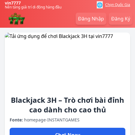
vin7777
🌐
Chọn Quốc Gia
Nền tảng giải trí di động hàng đầu
Đăng Nhập
Đăng Ký
Blackjack 3H – Trò chơi bài đỉnh
cao dành cho cao thủ
Fonte:
homepage-INSTANTGAMES