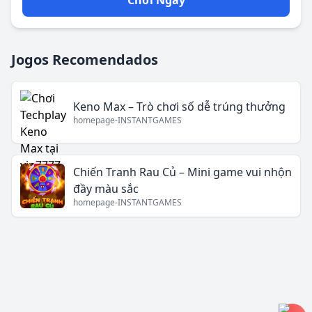
Chơi Ngay
Jogos Recomendados
Keno Max – Trò chơi số dễ trúng thưởng
homepage-INSTANTGAMES
Chiến Tranh Rau Củ – Mini game vui nhộn
đầy màu sắc
homepage-INSTANTGAMES